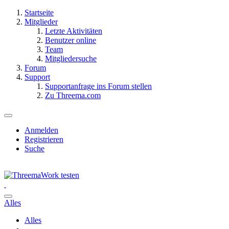
Startseite
Mitglieder
Letzte Aktivitäten
Benutzer online
Team
Mitgliedersuche
Forum
Support
Supportanfrage ins Forum stellen
Zu Threema.com
Anmelden
Registrieren
Suche
Alles
Alles