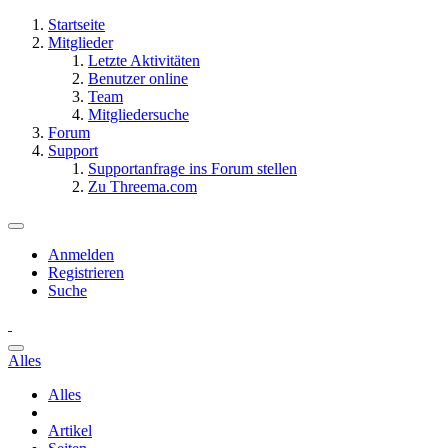
Startseite
Mitglieder
Letzte Aktivitäten
Benutzer online
Team
Mitgliedersuche
Forum
Support
Supportanfrage ins Forum stellen
Zu Threema.com
Anmelden
Registrieren
Suche
Alles
Alles
Artikel