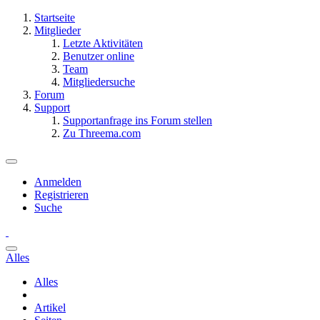
Startseite
Mitglieder
Letzte Aktivitäten
Benutzer online
Team
Mitgliedersuche
Forum
Support
Supportanfrage ins Forum stellen
Zu Threema.com
Anmelden
Registrieren
Suche
Alles
Alles
Artikel