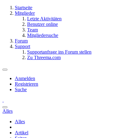
Startseite
Mitglieder
Letzte Aktivitäten
Benutzer online
Team
Mitgliedersuche
Forum
Support
Supportanfrage ins Forum stellen
Zu Threema.com
Anmelden
Registrieren
Suche
Alles
Alles
Artikel