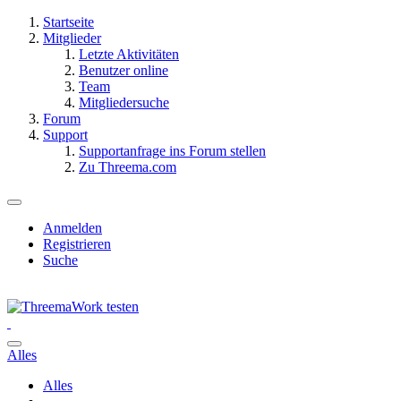
Startseite
Mitglieder
Letzte Aktivitäten
Benutzer online
Team
Mitgliedersuche
Forum
Support
Supportanfrage ins Forum stellen
Zu Threema.com
Anmelden
Registrieren
Suche
Alles
Alles