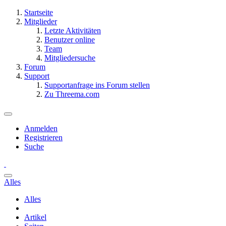
Startseite
Mitglieder
Letzte Aktivitäten
Benutzer online
Team
Mitgliedersuche
Forum
Support
Supportanfrage ins Forum stellen
Zu Threema.com
Anmelden
Registrieren
Suche
Alles
Alles
Artikel