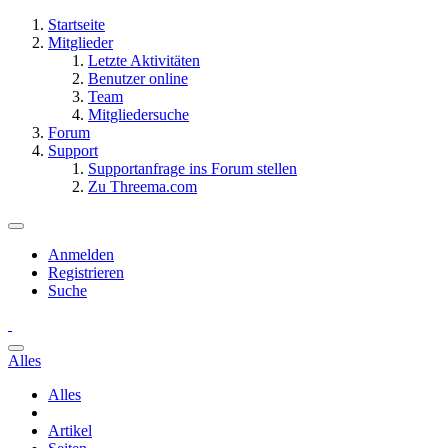
Startseite
Mitglieder
Letzte Aktivitäten
Benutzer online
Team
Mitgliedersuche
Forum
Support
Supportanfrage ins Forum stellen
Zu Threema.com
Anmelden
Registrieren
Suche
Alles
Alles
Artikel