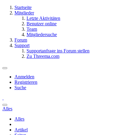
Startseite
Mitglieder
Letzte Aktivitäten
Benutzer online
Team
Mitgliedersuche
Forum
Support
Supportanfrage ins Forum stellen
Zu Threema.com
Anmelden
Registrieren
Suche
Alles
Alles
Artikel