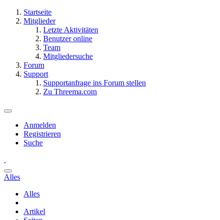
Startseite
Mitglieder
Letzte Aktivitäten
Benutzer online
Team
Mitgliedersuche
Forum
Support
Supportanfrage ins Forum stellen
Zu Threema.com
Anmelden
Registrieren
Suche
Alles
Alles
Artikel