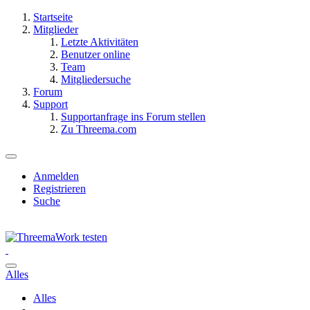
Startseite
Mitglieder
Letzte Aktivitäten
Benutzer online
Team
Mitgliedersuche
Forum
Support
Supportanfrage ins Forum stellen
Zu Threema.com
Anmelden
Registrieren
Suche
Alles
Alles