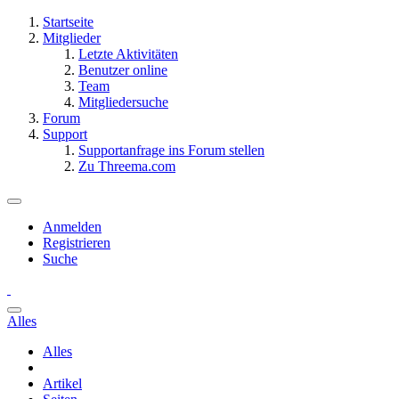
Startseite
Mitglieder
Letzte Aktivitäten
Benutzer online
Team
Mitgliedersuche
Forum
Support
Supportanfrage ins Forum stellen
Zu Threema.com
Anmelden
Registrieren
Suche
Alles
Alles
Artikel