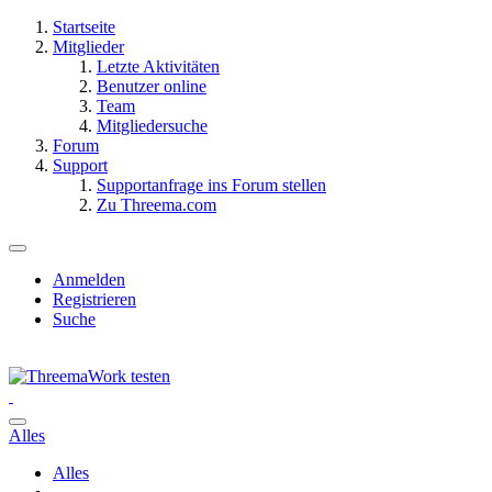
Startseite
Mitglieder
Letzte Aktivitäten
Benutzer online
Team
Mitgliedersuche
Forum
Support
Supportanfrage ins Forum stellen
Zu Threema.com
Anmelden
Registrieren
Suche
Alles
Alles