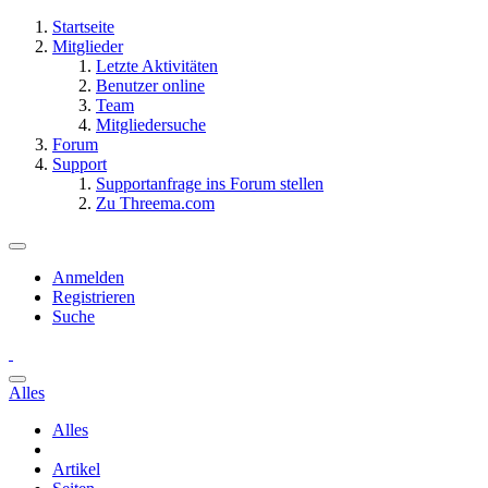
Startseite
Mitglieder
Letzte Aktivitäten
Benutzer online
Team
Mitgliedersuche
Forum
Support
Supportanfrage ins Forum stellen
Zu Threema.com
Anmelden
Registrieren
Suche
Alles
Alles
Artikel