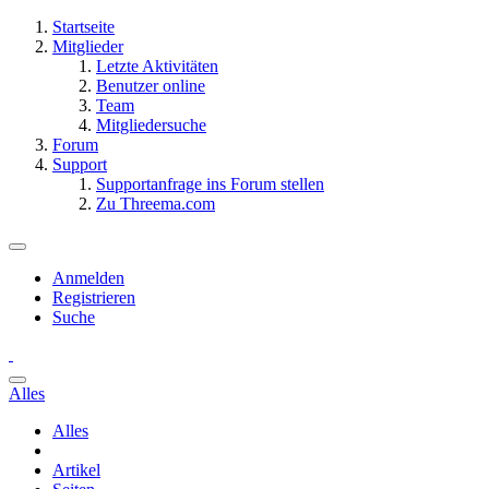
Startseite
Mitglieder
Letzte Aktivitäten
Benutzer online
Team
Mitgliedersuche
Forum
Support
Supportanfrage ins Forum stellen
Zu Threema.com
Anmelden
Registrieren
Suche
Alles
Alles
Artikel