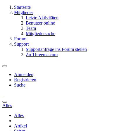
Startseite
Mitglieder
Letzte Aktivitäten
Benutzer online
Team
Mitgliedersuche
Forum
Support
Supportanfrage ins Forum stellen
Zu Threema.com
Anmelden
Registrieren
Suche
Alles
Alles
Artikel