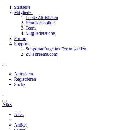
Startseite
Mitglieder
Letzte Aktivitäten
Benutzer online
Team
Mitgliedersuche
Forum
Support
Supportanfrage ins Forum stellen
Zu Threema.com
Anmelden
Registrieren
Suche
Alles
Alles
Artikel