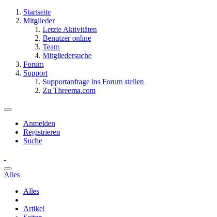
Startseite
Mitglieder
Letzte Aktivitäten
Benutzer online
Team
Mitgliedersuche
Forum
Support
Supportanfrage ins Forum stellen
Zu Threema.com
Anmelden
Registrieren
Suche
Alles
Alles
Artikel