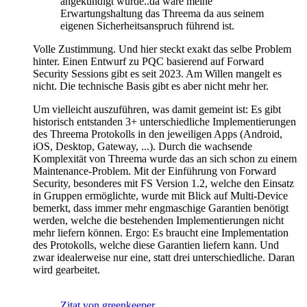
angekündigt wurde..da wäre meine
Erwartungshaltung das Threema da aus seinem
eigenen Sicherheitsanspruch führend ist.
Volle Zustimmung. Und hier steckt exakt das selbe Problem
hinter. Einen Entwurf zu PQC basierend auf Forward
Security Sessions gibt es seit 2023. Am Willen mangelt es
nicht. Die technische Basis gibt es aber nicht mehr her.
Um vielleicht auszuführen, was damit gemeint ist: Es gibt
historisch entstanden 3+ unterschiedliche Implementierungen
des Threema Protokolls in den jeweiligen Apps (Android,
iOS, Desktop, Gateway, ...). Durch die wachsende
Komplexität von Threema wurde das an sich schon zu einem
Maintenance-Problem. Mit der Einführung von Forward
Security, besonderes mit FS Version 1.2, welche den Einsatz
in Gruppen ermöglichte, wurde mit Blick auf Multi-Device
bemerkt, dass immer mehr engmaschige Garantien benötigt
werden, welche die bestehenden Implementierungen nicht
mehr liefern können. Ergo: Es braucht eine Implementation
des Protokolls, welche diese Garantien liefern kann. Und
zwar idealerweise nur eine, statt drei unterschiedliche. Daran
wird gearbeitet.
Zitat von greenkeeper