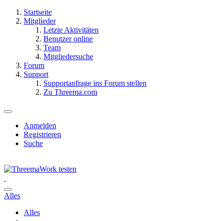
Startseite
Mitglieder
Letzte Aktivitäten
Benutzer online
Team
Mitgliedersuche
Forum
Support
Supportanfrage ins Forum stellen
Zu Threema.com
Anmelden
Registrieren
Suche
Alles
Alles