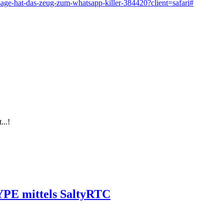
age-hat-das-zeug-zum-whatsapp-killer-384420?client=safari#
...!
 mittels SaltyRTC