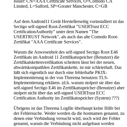
Issuer: CN=AAA Certificate Services, O=Comodo CA
Limited, L=Salford, SP=Greater Manchester, C=GB
Auf dem Android11 Gerät Herstellerseitig vorinstalliert ist das
Sectigo self-signed Root-Zertifikat "USERTrust ECC
CertificationAuthority" unter dem Namen "The
USERTRUST Network", als auch das alte Comodo Root-
Zertifikat "AAA Certificate Services".
Warum die Anwesenheit des self-signed Sectigo Root E46
Zertifikats im Android 11 Zertifikatsspeicher (Benutzer) die
Zertifikatskettenverifikation scheitern lässt bei der neuen,
abwärtskompatiblen Zertifikatskette, ist mir schleierhaft. Das
läßt sich eigentlich nur durch eine fehlerhafte PKIX-
Implementierung in der von Threema benutzen TLS-
Implementierung erklären. (d.h. warum stolpert sie über das
self-signed Sectigo E46 im Zertifikatsspeicher (Benutzer) aber
stolpert nicht über das self-signed USERTrust ECC
Certification Authority im Zertifikatsspeicher (System) ???)
Übrigens ist das Threema Logfile überhaupt keine Hilfe bei
der Fehlersuche. Weder werden da die hostnamen genannt, zu
denen eine Verbindung versucht wird, noch wird der Fehler
genannt, warum die Verbindung nicht aufgebaut werden