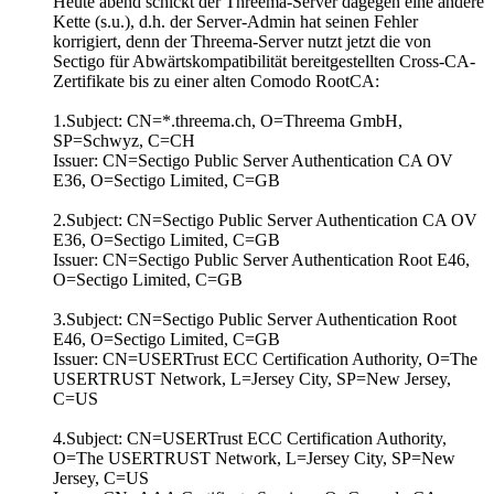
Heute abend schickt der Threema-Server dagegen eine andere
Kette (s.u.), d.h. der Server-Admin hat seinen Fehler
korrigiert, denn der Threema-Server nutzt jetzt die von
Sectigo für Abwärtskompatibilität bereitgestellten Cross-CA-
Zertifikate bis zu einer alten Comodo RootCA:
1.Subject: CN=*.threema.ch, O=Threema GmbH,
SP=Schwyz, C=CH
Issuer: CN=Sectigo Public Server Authentication CA OV
E36, O=Sectigo Limited, C=GB
2.Subject: CN=Sectigo Public Server Authentication CA OV
E36, O=Sectigo Limited, C=GB
Issuer: CN=Sectigo Public Server Authentication Root E46,
O=Sectigo Limited, C=GB
3.Subject: CN=Sectigo Public Server Authentication Root
E46, O=Sectigo Limited, C=GB
Issuer: CN=USERTrust ECC Certification Authority, O=The
USERTRUST Network, L=Jersey City, SP=New Jersey,
C=US
4.Subject: CN=USERTrust ECC Certification Authority,
O=The USERTRUST Network, L=Jersey City, SP=New
Jersey, C=US