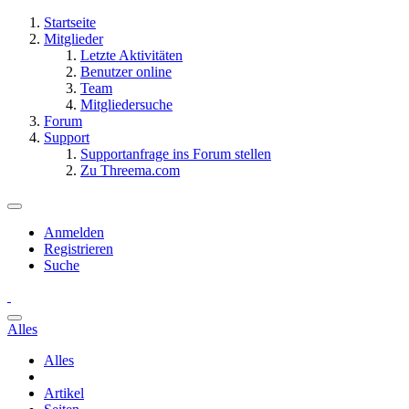
Startseite
Mitglieder
Letzte Aktivitäten
Benutzer online
Team
Mitgliedersuche
Forum
Support
Supportanfrage ins Forum stellen
Zu Threema.com
Anmelden
Registrieren
Suche
Alles
Alles
Artikel