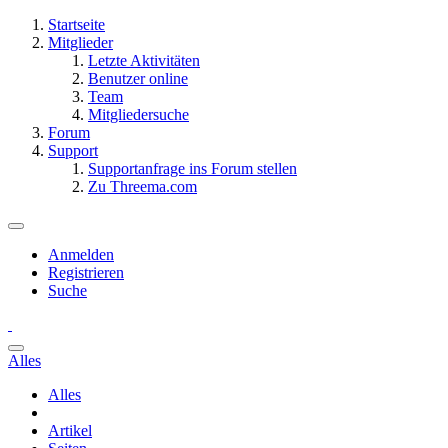
Startseite
Mitglieder
Letzte Aktivitäten
Benutzer online
Team
Mitgliedersuche
Forum
Support
Supportanfrage ins Forum stellen
Zu Threema.com
Anmelden
Registrieren
Suche
Alles
Alles
Artikel