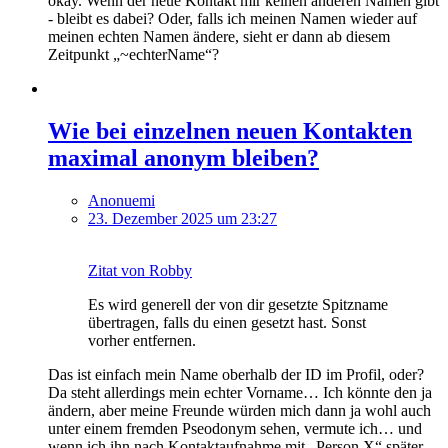
okay. Wenn der neue Kontakt mir keinen anderen Namen gibt
- bleibt es dabei? Oder, falls ich meinen Namen wieder auf
meinen echten Namen ändere, sieht er dann ab diesem
Zeitpunkt „~echterName“?
Wie bei einzelnen neuen Kontakten
maximal anonym bleiben?
Anonuemi
23. Dezember 2025 um 23:27
Zitat von Robby
Es wird generell der von dir gesetzte Spitzname
übertragen, falls du einen gesetzt hast. Sonst
vorher entfernen.
Das ist einfach mein Name oberhalb der ID im Profil, oder?
Da steht allerdings mein echter Vorname… Ich könnte den ja
ändern, aber meine Freunde würden mich dann ja wohl auch
unter einem fremden Pseodonym sehen, vermute ich… und
wenn ich ihn nach Kontaktaufnahme mit „Person X“ später