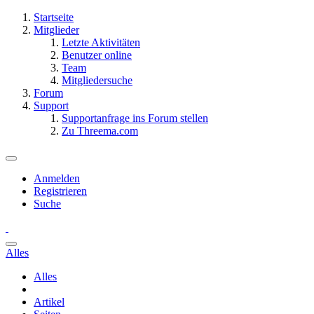
Startseite
Mitglieder
Letzte Aktivitäten
Benutzer online
Team
Mitgliedersuche
Forum
Support
Supportanfrage ins Forum stellen
Zu Threema.com
Anmelden
Registrieren
Suche
Alles
Alles
Artikel