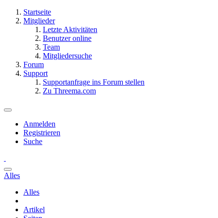
Startseite
Mitglieder
Letzte Aktivitäten
Benutzer online
Team
Mitgliedersuche
Forum
Support
Supportanfrage ins Forum stellen
Zu Threema.com
Anmelden
Registrieren
Suche
Alles
Alles
Artikel