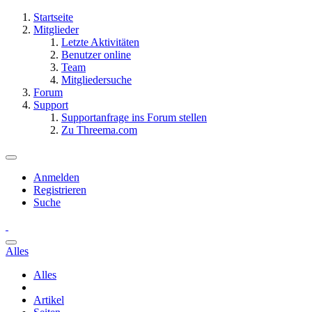
Startseite
Mitglieder
Letzte Aktivitäten
Benutzer online
Team
Mitgliedersuche
Forum
Support
Supportanfrage ins Forum stellen
Zu Threema.com
Anmelden
Registrieren
Suche
Alles
Alles
Artikel