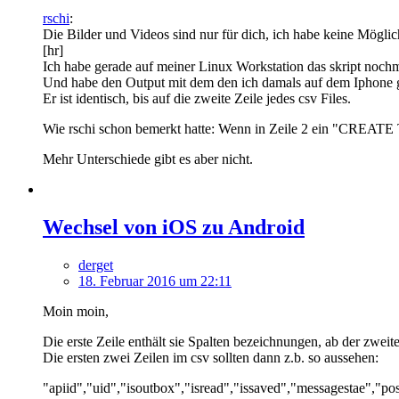
rschi
:
Die Bilder und Videos sind nur für dich, ich habe keine Möglic
[hr]
Ich habe gerade auf meiner Linux Workstation das skript nochma
Und habe den Output mit dem den ich damals auf dem Iphone ge
Er ist identisch, bis auf die zweite Zeile jedes csv Files.
Wie rschi schon bemerkt hatte: Wenn in Zeile 2 ein "CREATE 
Mehr Unterschiede gibt es aber nicht.
Wechsel von iOS zu Android
derget
18. Februar 2016 um 22:11
Moin moin,
Die erste Zeile enthält sie Spalten bezeichnungen, ab der zwe
Die ersten zwei Zeilen im csv sollten dann z.b. so aussehen:
"apiid","uid","isoutbox","isread","issaved","messagestae","po