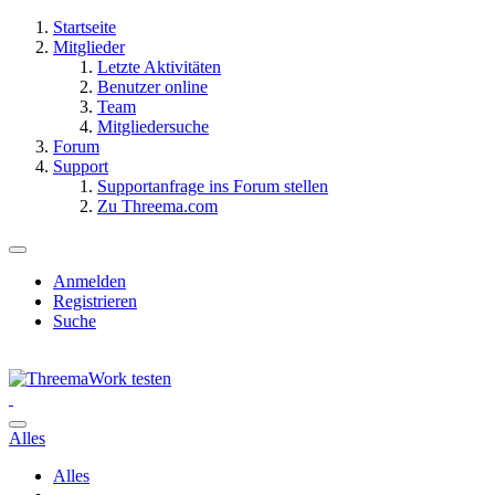
Startseite
Mitglieder
Letzte Aktivitäten
Benutzer online
Team
Mitgliedersuche
Forum
Support
Supportanfrage ins Forum stellen
Zu Threema.com
Anmelden
Registrieren
Suche
Alles
Alles