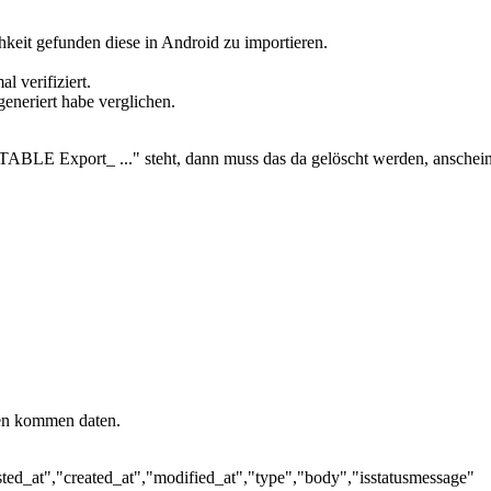
hkeit gefunden diese in Android zu importieren.
l verifiziert.
neriert habe verglichen.
TABLE Export_ ..." steht, dann muss das da gelöscht werden, anschei
iten kommen daten.
sted_at","created_at","modified_at","type","body","isstatusmessage"