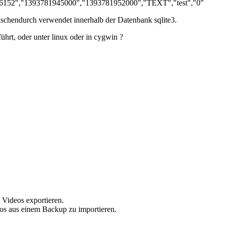
152","1393781945000","1393781952000","TEXT","test","0"
wischendurch verwendet innerhalb der Datenbank sqlite3.
hrt, oder unter linux oder in cygwin ?
 Videos exportieren.
eos aus einem Backup zu importieren.