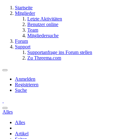
Startseite
Mitglieder
Letzte Aktivitäten
Benutzer online
Team
Mitgliedersuche
Forum
Support
Supportanfrage ins Forum stellen
Zu Threema.com
Anmelden
Registrieren
Suche
Alles
Alles
Artikel