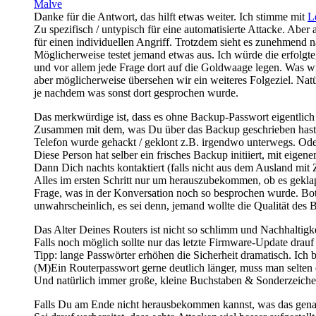
Malve
Danke für die Antwort, das hilft etwas weiter. Ich stimme mit
L
Zu spezifisch / untypisch für eine automatisierte Attacke. Abe
für einen individuellen Angriff. Trotzdem sieht es zunehmend n
Möglicherweise testet jemand etwas aus. Ich würde die erfolgt
und vor allem jede Frage dort auf die Goldwaage legen. Was wi
aber möglicherweise übersehen wir ein weiteres Folgeziel. Natürl
je nachdem was sonst dort gesprochen wurde.
Das merkwürdige ist, dass es ohne Backup-Passwort eigentlich 
Zusammen mit dem, was Du über das Backup geschrieben hast,
Telefon wurde gehackt / geklont z.B. irgendwo unterwegs. Oder 
Diese Person hat selber ein frisches Backup initiiert, mit ei
Dann Dich nachts kontaktiert (falls nicht aus dem Ausland mit 
Alles im ersten Schritt nur um herauszubekommen, ob es gekla
Frage, was in der Konversation noch so besprochen wurde. Bot 
unwahrscheinlich, es sei denn, jemand wollte die Qualität des
Das Alter Deines Routers ist nicht so schlimm und Nachhaltigk
Falls noch möglich sollte nur das letzte Firmware-Update drau
Tipp: lange Passwörter erhöhen die Sicherheit dramatisch. Ich 
(M)Ein Routerpasswort gerne deutlich länger, muss man selten
Und natürlich immer große, kleine Buchstaben & Sonderzeichen. 
Falls Du am Ende nicht herausbekommen kannst, was das genau