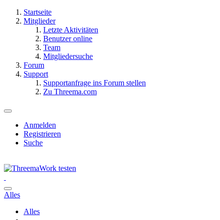
Startseite
Mitglieder
Letzte Aktivitäten
Benutzer online
Team
Mitgliedersuche
Forum
Support
Supportanfrage ins Forum stellen
Zu Threema.com
Anmelden
Registrieren
Suche
Alles
Alles