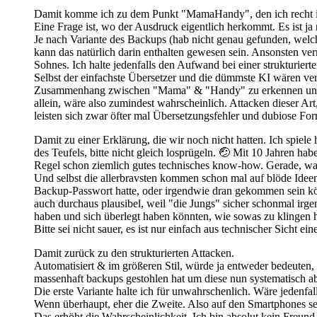
Damit komme ich zu dem Punkt "MamaHandy", den ich recht in
Eine Frage ist, wo der Ausdruck eigentlich herkommt. Es ist ja 
Je nach Variante des Backups (hab nicht genau gefunden, welch
kann das natürlich darin enthalten gewesen sein. Ansonsten ve
Sohnes. Ich halte jedenfalls den Aufwand bei einer strukturier
Selbst der einfachste Übersetzer und die dümmste KI wären ver
Zusammenhang zwischen "Mama" & "Handy" zu erkennen und di
allein, wäre also zumindest wahrscheinlich. Attacken dieser Art
leisten sich zwar öfter mal Übersetzungsfehler und dubiose For
Damit zu einer Erklärung, die wir noch nicht hatten. Ich spiel
des Teufels, bitte nicht gleich losprügeln. 🤕 Mit 10 Jahren hab
Regel schon ziemlich gutes technisches know-how. Gerade, w
Und selbst die allerbravsten kommen schon mal auf blöde Ideen,
Backup-Passwort hatte, oder irgendwie dran gekommen sein k
auch durchaus plausibel, weil "die Jungs" sicher schonmal i
haben und sich überlegt haben könnten, wie sowas zu klingen h
Bitte sei nicht sauer, es ist nur einfach aus technischer Sicht
Damit zurück zu den strukturierten Attacken.
Automatisiert & im größeren Stil, würde ja entweder bedeuten,
massenhaft backups gestohlen hat um diese nun systematisch ab
Die erste Variante halte ich für unwahrschenlich. Wäre jedenfal
Wenn überhaupt, eher die Zweite. Also auf den Smartphones se
Das erhöht die Wahrscheinlichkeit. Ich bin absolut kein Freund v