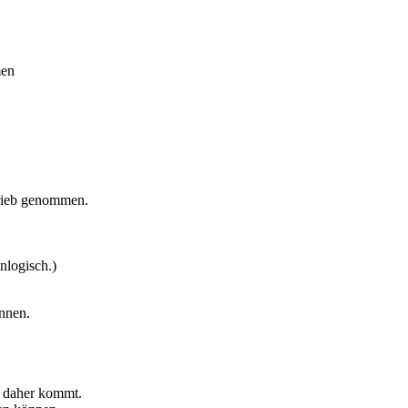
men
trieb genommen.
nlogisch.)
önnen.
h daher kommt.