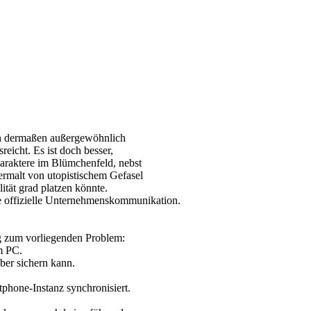
ich dermaßen außergewöhnlich
eicht. Es ist doch besser,
araktere im Blümchenfeld, nebst
malt von utopistischem Gefasel
ität grad platzen könnte.
ne offizielle Unternehmenskommunikation.
g zum vorliegenden Problem:
m PC.
lber sichern kann.
phone-Instanz synchronisiert.