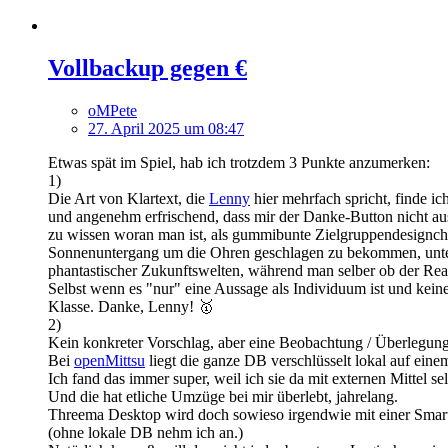
Vollbackup gegen €
oMPete
27. April 2025 um 08:47
Etwas spät im Spiel, hab ich trotzdem 3 Punkte anzumerken:
1)
Die Art von Klartext, die
Lenny
hier mehrfach spricht, finde 
und angenehm erfrischend, dass mir der Danke-Button nicht ausr
zu wissen woran man ist, als gummibunte Zielgruppendesignch
Sonnenuntergang um die Ohren geschlagen zu bekommen, unter
phantastischer Zukunftswelten, während man selber ob der Real
Selbst wenn es "nur" eine Aussage als Individuum ist und kei
Klasse. Danke, Lenny! 🥇
2)
Kein konkreter Vorschlag, aber eine Beobachtung / Überlegun
Bei
openMittsu
liegt die ganze DB verschlüsselt lokal auf eine
Ich fand das immer super, weil ich sie da mit externen Mittel se
Und die hat etliche Umzüge bei mir überlebt, jahrelang.
Threema Desktop wird doch sowieso irgendwie mit einer Smart
(ohne lokale DB nehm ich an.)