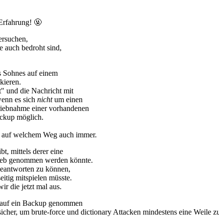
Erfahrung! 🤬
ersuchen,
e auch bedroht sind,
es Sohnes auf einem
kieren.
" und die Nachricht mit
wenn es sich
nicht
um einen
triebnahme einer vorhandenen
ackup möglich.
en, auf welchem Weg auch immer.
t, mittels derer eine
trieb genommen werden könnte.
 beantworten zu können,
eitig mitspielen müsste.
 die jetzt mal aus.
ff auf ein Backup genommen
icher, um brute-force und dictionary Attacken mindestens eine Weile z