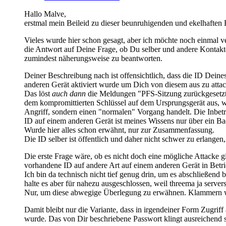
Hallo Malve,
erstmal mein Beileid zu dieser beunruhigenden und ekelhaften 
Vieles wurde hier schon gesagt, aber ich möchte noch einmal v
die Antwort auf Deine Frage, ob Du selber und andere Kontakt
zumindest näherungsweise zu beantworten.
Deiner Beschreibung nach ist offensichtlich, dass die ID Dein
anderen Gerät aktiviert wurde um Dich von diesem aus zu attac
Das löst
auch dann
die Meldungen "PFS-Sitzung zurückgesetzt
dem kompromittierten Schlüssel auf dem Ursprungsgerät aus, 
Angriff, sondern einen "normalen" Vorgang handelt. Die Inbe
ID auf einem anderen Gerät ist meines Wissens nur über ein B
Wurde hier alles schon erwähnt, nur zur Zusammenfassung.
Die ID selber ist öffentlich und daher nicht schwer zu erlang
Die erste Frage wäre, ob es nicht doch eine mögliche Attacke gib
vorhandene ID auf andere Art auf einem anderen Gerät in Be
Ich bin da technisch nicht tief genug drin, um es abschließend
halte es aber für nahezu ausgeschlossen, weil threema ja servers
Nur, um diese abwegige Überlegung zu erwähnen. Klammern wir
Damit bleibt nur die Variante, dass in irgendeiner Form Zugri
wurde. Das von Dir beschriebene Passwort klingt ausreichend s