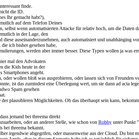
teressant finde.
nicht die ID.
es Ihr gemacht habt?),
rmutlich auf dem Telefon Deines
ten, selbst wenn automatisierten Attacke für relativ hoch, um die Daten
mutlich in der Lage, den
ese auseinanderzunehmen, auch automatisiert und unabhänging von d
, die ich bisher gesehen habe,
mulierungen, werden aber immer besser. Diese Typen wollen ja was erre
e hier mal den Advokaten
en die Kids heute in der
as Smartphones angeht.
 oder wollen bloß was ausprobieren, oder lassen sich von Freunden verl
önnte, ist das zumindest eine Überlegung wert, um sie dann ad acta
rgendwo Spam gesehen
at.
 eine der plausibleren Möglichkeiten. Ob das überhaupt sein kann, bekom
 dass jemand bei threema direkt
zuarbeiten, oder an anderer Stelle, wie schon von
Robby
unter Punkt "
ls bei threema bekannt.
lber irgendwie abgegrifen, oder massenweise aus der Cloud. Du bist m
on Apple, aber in diesem Szenario halte ich es tatsächlich für sicherer.