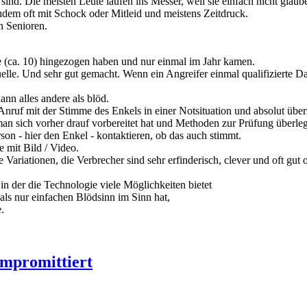
lt sind. Die meisten Leute laufen ins Messer, weil sie einfach nicht glau
udem oft mit Schock oder Mitleid und meistens Zeitdruck.
n Senioren.
hre (ca. 10) hingezogen haben und nur einmal im Jahr kamen.
le. Und sehr gut gemacht. Wenn ein Angreifer einmal qualifizierte Da
ann alles andere als blöd.
ruf mit der Stimme des Enkels in einer Notsituation und absolut übe
man sich vorher drauf vorbereitet hat und Methoden zur Prüfung überleg
son - hier den Enkel - kontaktieren, ob das auch stimmt.
e mit Bild / Video.
 Variationen, die Verbrecher sind sehr erfinderisch, clever und oft gut o
 in der die Technologie viele Möglichkeiten bietet
als nur einfachen Blödsinn im Sinn hat,
.
ompromittiert