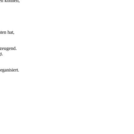
ben können,
ten hat,
rzeugend.
t.
rganisiert.