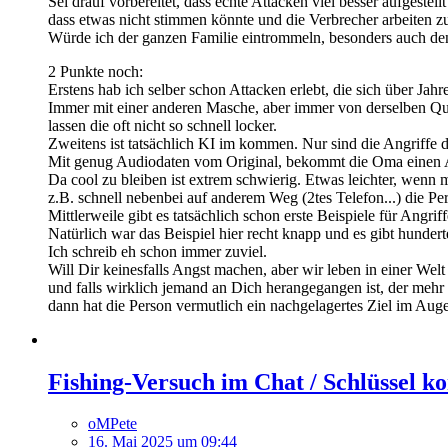
Sei drauf vorbereitet, dass echte Attacken viel besser aufgestel
dass etwas nicht stimmen könnte und die Verbrecher arbeiten z
Würde ich der ganzen Familie eintrommeln, besonders auch de
2 Punkte noch:
Erstens hab ich selber schon Attacken erlebt, die sich über Ja
Immer mit einer anderen Masche, aber immer von derselben Quel
lassen die oft nicht so schnell locker.
Zweitens ist tatsächlich KI im kommen. Nur sind die Angriffe d
Mit genug Audiodaten vom Original, bekommt die Oma einen An
Da cool zu bleiben ist extrem schwierig. Etwas leichter, wenn 
z.B. schnell nebenbei auf anderem Weg (2tes Telefon...) die Per
Mittlerweile gibt es tatsächlich schon erste Beispiele für Angriff
Natürlich war das Beispiel hier recht knapp und es gibt hunderte
Ich schreib eh schon immer zuviel.
Will Dir keinesfalls Angst machen, aber wir leben in einer Welt
und falls wirklich jemand an Dich herangegangen ist, der mehr 
dann hat die Person vermutlich ein nachgelagertes Ziel im Auge
Fishing-Versuch im Chat / Schlüssel k
oMPete
16. Mai 2025 um 09:44