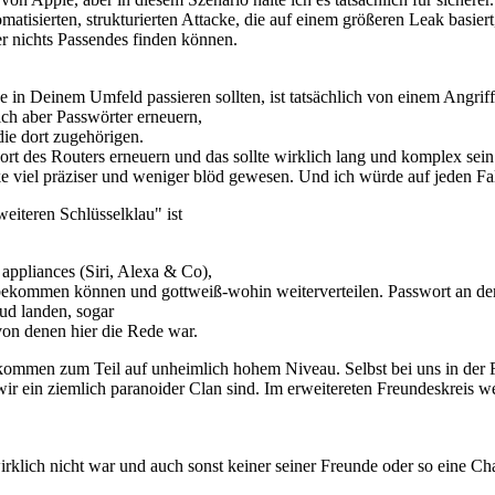
atisierten, strukturierten Attacke, die auf einem größeren Leak basier
er nichts Passendes finden können.
e in Deinem Umfeld passieren sollten, ist tatsächlich von einem Angrif
ich aber Passwörter erneuern,
die dort zugehörigen.
des Routers erneuern und das sollte wirklich lang und komplex sein. D
 viel präziser und weniger blöd gewesen. Und ich würde auf jeden Fal
eiteren Schlüsselklau" ist
ppliances (Siri, Alexa & Co),
bekommen können und gottweiß-wohin weiterverteilen. Passwort an der 
ud landen, sogar
on denen hier die Rede war.
kommen zum Teil auf unheimlich hohem Niveau. Selbst bei uns in der Fa
r ein ziemlich paranoider Clan sind. Im erweitereten Freundeskreis we
klich nicht war und auch sonst keiner seiner Freunde oder so eine Ch