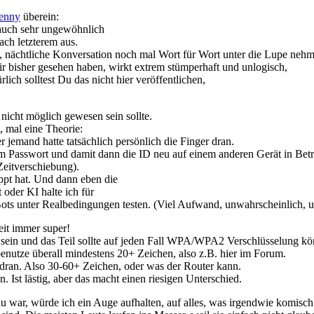
enny
überein:
r auch sehr ungewöhnlich
ach letzterem aus.
e, nächtliche Konversation noch mal Wort für Wort unter die Lupe neh
r bisher gesehen haben, wirkt extrem stümperhaft und unlogisch,
ich solltest Du das nicht hier veröffentlichen,
nicht möglich gewesen sein sollte.
 mal eine Theorie:
jemand hatte tatsächlich persönlich die Finger dran.
genem Passwort und damit dann die ID neu auf einem anderen Gerät in Be
Zeitverschiebung).
ppt hat. Und dann eben die
oder KI halte ich für
 Bots unter Realbedingungen testen. (Viel Aufwand, unwahrscheinlich, u
eit immer super!
f sein und das Teil sollte auf jeden Fall WPA/WPA2 Verschlüsselung k
benutze überall mindestens 20+ Zeichen, also z.B. hier im Forum.
 dran. Also 30-60+ Zeichen, oder was der Router kann.
Ist lästig, aber das macht einen riesigen Unterschied.
 war, würde ich ein Auge aufhalten, auf alles, was irgendwie komisc