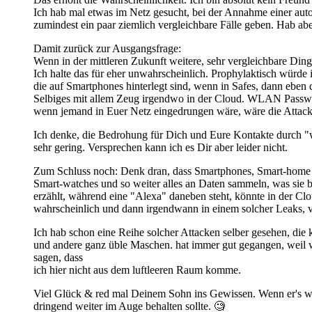
Ich hab mal etwas im Netz gesucht, bei der Annahme einer autom
zumindest ein paar ziemlich vergleichbare Fälle geben. Hab ab
Damit zurück zur Ausgangsfrage:
Wenn in der mittleren Zukunft weitere, sehr vergleichbare Ding
Ich halte das für eher unwahrscheinlich. Prophylaktisch würde 
die auf Smartphones hinterlegt sind, wenn in Safes, dann eben 
Selbiges mit allem Zeug irgendwo in der Cloud. WLAN Passwort 
wenn jemand in Euer Netz eingedrungen wäre, wäre die Attacke
Ich denke, die Bedrohung für Dich und Eure Kontakte durch "w
sehr gering. Versprechen kann ich es Dir aber leider nicht.
Zum Schluss noch: Denk dran, dass Smartphones, Smart-home a
Smart-watches und so weiter alles an Daten sammeln, was sie 
erzählt, während eine "Alexa" daneben steht, könnte in der Clo
wahrscheinlich und dann irgendwann in einem solcher Leaks, v
Ich hab schon eine Reihe solcher Attacken selber gesehen, die 
und andere ganz üble Maschen. hat immer gut gegangen, weil wi
sagen, dass
ich hier nicht aus dem luftleeren Raum komme.
Viel Glück & red mal Deinem Sohn ins Gewissen. Wenn er's wir
dringend weiter im Auge behalten sollte. 🧐