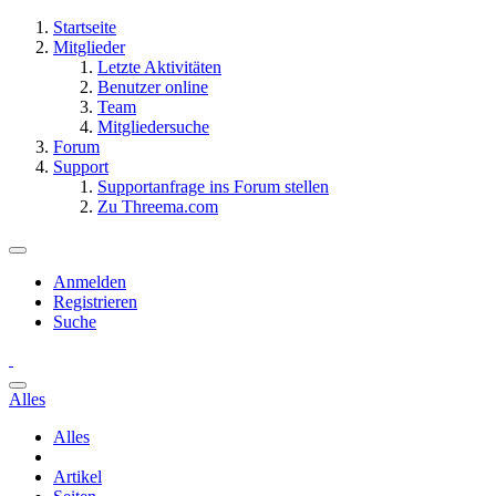
Startseite
Mitglieder
Letzte Aktivitäten
Benutzer online
Team
Mitgliedersuche
Forum
Support
Supportanfrage ins Forum stellen
Zu Threema.com
Anmelden
Registrieren
Suche
Alles
Alles
Artikel