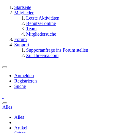
Startseite
Mitglieder
Letzte Aktivitäten
Benutzer online
Team
Mitgliedersuche
Forum
Support
Supportanfrage ins Forum stellen
Zu Threema.com
Anmelden
Registrieren
Suche
Alles
Alles
Artikel