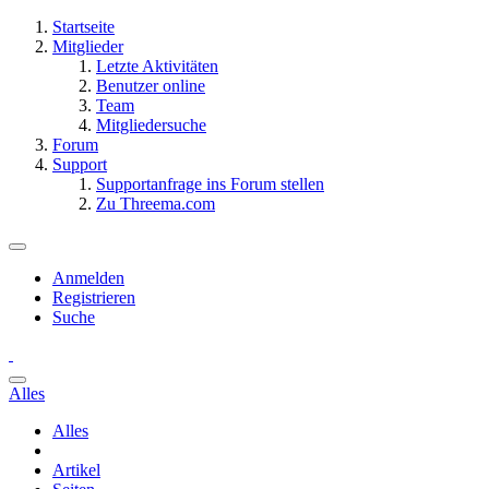
Startseite
Mitglieder
Letzte Aktivitäten
Benutzer online
Team
Mitgliedersuche
Forum
Support
Supportanfrage ins Forum stellen
Zu Threema.com
Anmelden
Registrieren
Suche
Alles
Alles
Artikel