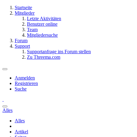
Startseite
Mitglieder
Letzte Aktivitäten
Benutzer online
Team
Mitgliedersuche
Forum
Support
Supportanfrage ins Forum stellen
Zu Threema.com
Anmelden
Registrieren
Suche
Alles
Alles
Artikel