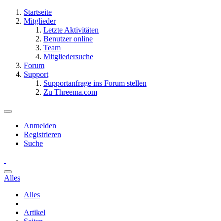
Startseite
Mitglieder
Letzte Aktivitäten
Benutzer online
Team
Mitgliedersuche
Forum
Support
Supportanfrage ins Forum stellen
Zu Threema.com
Anmelden
Registrieren
Suche
Alles
Alles
Artikel