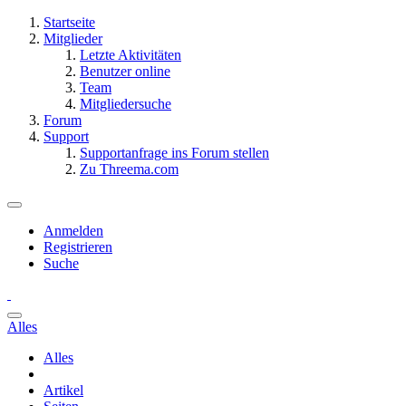
Startseite
Mitglieder
Letzte Aktivitäten
Benutzer online
Team
Mitgliedersuche
Forum
Support
Supportanfrage ins Forum stellen
Zu Threema.com
Anmelden
Registrieren
Suche
Alles
Alles
Artikel