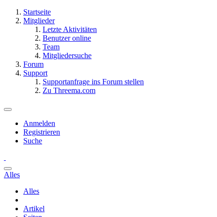
Startseite
Mitglieder
Letzte Aktivitäten
Benutzer online
Team
Mitgliedersuche
Forum
Support
Supportanfrage ins Forum stellen
Zu Threema.com
Anmelden
Registrieren
Suche
Alles
Alles
Artikel