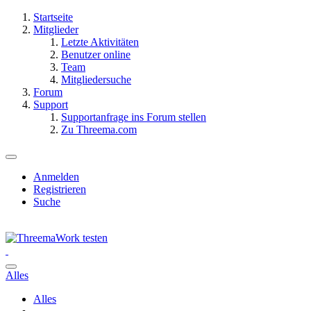
Startseite
Mitglieder
Letzte Aktivitäten
Benutzer online
Team
Mitgliedersuche
Forum
Support
Supportanfrage ins Forum stellen
Zu Threema.com
Anmelden
Registrieren
Suche
Alles
Alles