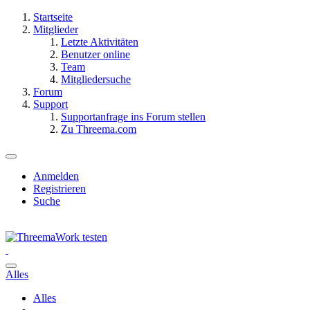
Startseite
Mitglieder
Letzte Aktivitäten
Benutzer online
Team
Mitgliedersuche
Forum
Support
Supportanfrage ins Forum stellen
Zu Threema.com
Anmelden
Registrieren
Suche
Alles
Alles