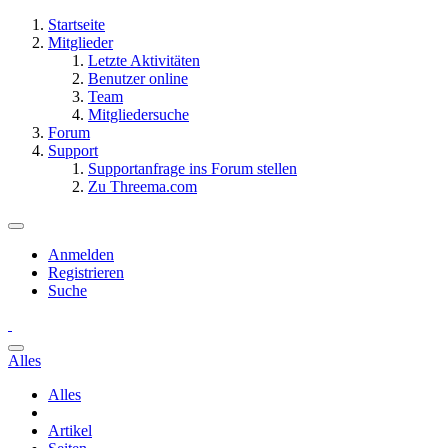
Startseite
Mitglieder
Letzte Aktivitäten
Benutzer online
Team
Mitgliedersuche
Forum
Support
Supportanfrage ins Forum stellen
Zu Threema.com
Anmelden
Registrieren
Suche
Alles
Alles
Artikel