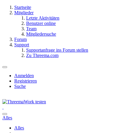
Startseite
Mitglieder
Letzte Aktivitäten
Benutzer online
Team
Mitgliedersuche
Forum
Support
Supportanfrage ins Forum stellen
Zu Threema.com
Anmelden
Registrieren
Suche
Alles
Alles