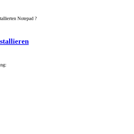
allierten Notepad ?
stallieren
ung: