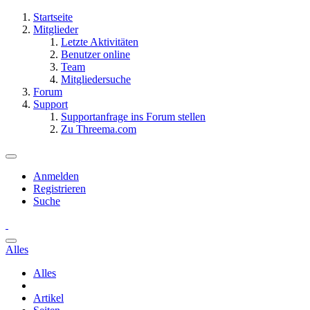
Startseite
Mitglieder
Letzte Aktivitäten
Benutzer online
Team
Mitgliedersuche
Forum
Support
Supportanfrage ins Forum stellen
Zu Threema.com
Anmelden
Registrieren
Suche
Alles
Alles
Artikel