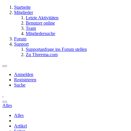
Startseite
Mitglieder
Letzte Aktivitäten
Benutzer online
Team
Mitgliedersuche
Forum
Support
Supportanfrage ins Forum stellen
Zu Threema.com
Anmelden
Registrieren
Suche
Alles
Alles
Artikel