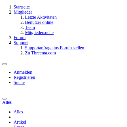
Startseite
Mitglieder
Letzte Aktivitäten
Benutzer online
Team
Mitgliedersuche
Forum
Support
Supportanfrage ins Forum stellen
Zu Threema.com
Anmelden
Registrieren
Suche
Alles
Alles
Artikel