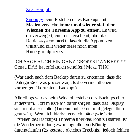
Zitat von jnL
Snooopy
beim Erstellen eines Backups mit
Medien versuche
immer mal wieder statt dem
Wischen die Threema App zu öffnen
. Es wird
dir verweigert, ein Toast erscheint, aber das
Betriebssystem merkt, dass du die App nutzen
willst und killt weder diese noch ihren
Hintergrundprozess.
ICH SAGE AUCH EIN GANZ GROßES DANKEEE !!!!
Genau DAS hat erfolgreich geholfen! Mega THX!
(War auch nach dem Backup daran zu erkennen, dass die
Dateigröße etwas größer war, als die vermeintlichen
vorherigen "korrekten" Backups)
Allerdings war es beim Wiederherstellen des Backups eher
andersrum. Dort musste ich dafür sorgen, dass das Display
sich nicht ausschaltet (Timeout auf 10min und gelegentlich
gewischt). Wenn ich hierbei versucht hätte (wie beim
Erstellen des Backups) Threema über das Icon zu starten, ist
die Wiederherstellung zwar angeblich vollständig
durchgelaufen (2x getestet, gleiches Ergebnis), jedoch fehlten