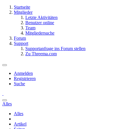
Startseite
Mitglieder
Letzte Aktivitäten
Benutzer online
Team
Mitgliedersuche
Forum
Support
Supportanfrage ins Forum stellen
Zu Threema.com
Anmelden
Registrieren
Suche
Alles
Alles
Artikel