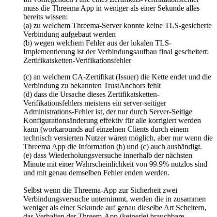
muss die Threema App in weniger als einer Sekunde alles
bereits wissen:
(a) zu welchem Threema-Server konnte keine TLS-gesicherte
Verbindung aufgebaut werden
(b) wegen welchem Fehler aus der lokalen TLS-
Implementierung ist der Verbindungsaufbau final gescheitert:
Zertifikatsketten-Verifikationsfehler
(c) an welchem CA-Zertifikat (Issuer) die Kette endet und die
Verbindung zu bekannten TrustAnchors fehlt
(d) dass die Ursache dieses Zertifikatsketten-
Verifikationsfehlers meistens ein server-seitiger
Administrations-Fehler ist, der nur durch Server-Seitige
Konfigurationsänderung effektiv für alle korrigiert werden
kann (workarounds auf einzelnen Clients durch einem
technisch versierten Nutzer wären möglich, aber nur wenn die
Threema App die Information (b) und (c) auch aushändigt.
(e) dass Wiederholungsversuche innerhalb der nächsten
Minute mit einer Wahrscheinlichkeit von 99.9% nutzlos sind
und mit genau demselben Fehler enden werden.
Selbst wenn die Threema-App zur Sicherheit zwei
Verbindungsversuche unternimmt, werden die in zusammen
weniger als einer Sekunde auf genau dieselbe Art Scheitern,
das Verhalten der Threem-App (keinerlei brauchbare