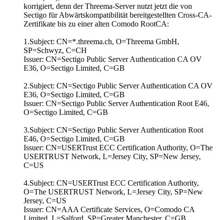
korrigiert, denn der Threema-Server nutzt jetzt die von
Sectigo für Abwärtskompatibilität bereitgestellten Cross-CA-
Zertifikate bis zu einer alten Comodo RootCA:
1.Subject: CN=*.threema.ch, O=Threema GmbH,
SP=Schwyz, C=CH
Issuer: CN=Sectigo Public Server Authentication CA OV
E36, O=Sectigo Limited, C=GB
2.Subject: CN=Sectigo Public Server Authentication CA OV
E36, O=Sectigo Limited, C=GB
Issuer: CN=Sectigo Public Server Authentication Root E46,
O=Sectigo Limited, C=GB
3.Subject: CN=Sectigo Public Server Authentication Root
E46, O=Sectigo Limited, C=GB
Issuer: CN=USERTrust ECC Certification Authority, O=The
USERTRUST Network, L=Jersey City, SP=New Jersey,
C=US
4.Subject: CN=USERTrust ECC Certification Authority,
O=The USERTRUST Network, L=Jersey City, SP=New
Jersey, C=US
Issuer: CN=AAA Certificate Services, O=Comodo CA
Limited, L=Salford, SP=Greater Manchester, C=GB