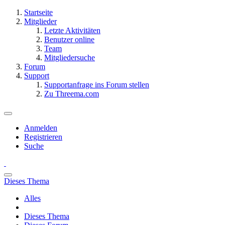
Startseite
Mitglieder
Letzte Aktivitäten
Benutzer online
Team
Mitgliedersuche
Forum
Support
Supportanfrage ins Forum stellen
Zu Threema.com
Anmelden
Registrieren
Suche
Dieses Thema
Alles
Dieses Thema