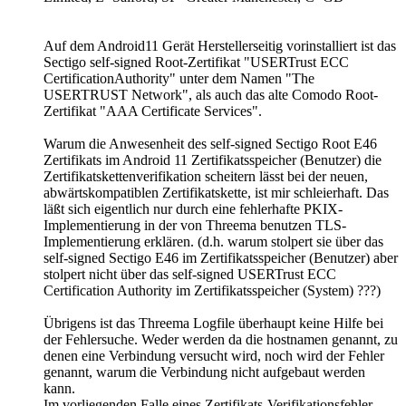
Auf dem Android11 Gerät Herstellerseitig vorinstalliert ist das
Sectigo self-signed Root-Zertifikat "USERTrust ECC
CertificationAuthority" unter dem Namen "The
USERTRUST Network", als auch das alte Comodo Root-
Zertifikat "AAA Certificate Services".
Warum die Anwesenheit des self-signed Sectigo Root E46
Zertifikats im Android 11 Zertifikatsspeicher (Benutzer) die
Zertifikatskettenverifikation scheitern lässt bei der neuen,
abwärtskompatiblen Zertifikatskette, ist mir schleierhaft. Das
läßt sich eigentlich nur durch eine fehlerhafte PKIX-
Implementierung in der von Threema benutzen TLS-
Implementierung erklären. (d.h. warum stolpert sie über das
self-signed Sectigo E46 im Zertifikatsspeicher (Benutzer) aber
stolpert nicht über das self-signed USERTrust ECC
Certification Authority im Zertifikatsspeicher (System) ???)
Übrigens ist das Threema Logfile überhaupt keine Hilfe bei
der Fehlersuche. Weder werden da die hostnamen genannt, zu
denen eine Verbindung versucht wird, noch wird der Fehler
genannt, warum die Verbindung nicht aufgebaut werden
kann.
Im vorliegenden Falle eines Zertifikats-Verifikationsfehler