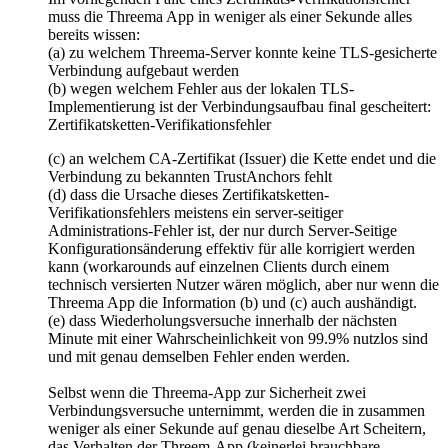
muss die Threema App in weniger als einer Sekunde alles
bereits wissen:
(a) zu welchem Threema-Server konnte keine TLS-gesicherte
Verbindung aufgebaut werden
(b) wegen welchem Fehler aus der lokalen TLS-
Implementierung ist der Verbindungsaufbau final gescheitert:
Zertifikatsketten-Verifikationsfehler
(c) an welchem CA-Zertifikat (Issuer) die Kette endet und die
Verbindung zu bekannten TrustAnchors fehlt
(d) dass die Ursache dieses Zertifikatsketten-
Verifikationsfehlers meistens ein server-seitiger
Administrations-Fehler ist, der nur durch Server-Seitige
Konfigurationsänderung effektiv für alle korrigiert werden
kann (workarounds auf einzelnen Clients durch einem
technisch versierten Nutzer wären möglich, aber nur wenn die
Threema App die Information (b) und (c) auch aushändigt.
(e) dass Wiederholungsversuche innerhalb der nächsten
Minute mit einer Wahrscheinlichkeit von 99.9% nutzlos sind
und mit genau demselben Fehler enden werden.
Selbst wenn die Threema-App zur Sicherheit zwei
Verbindungsversuche unternimmt, werden die in zusammen
weniger als einer Sekunde auf genau dieselbe Art Scheitern,
das Verhalten der Threem-App (keinerlei brauchbare