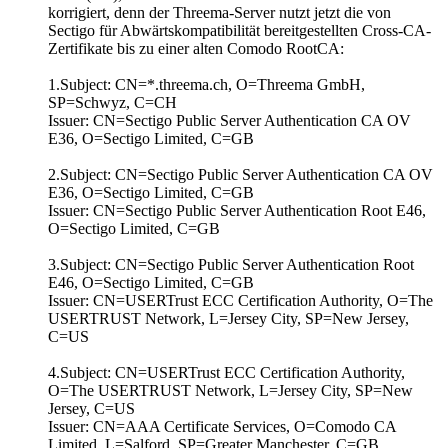
korrigiert, denn der Threema-Server nutzt jetzt die von
Sectigo für Abwärtskompatibilität bereitgestellten Cross-CA-
Zertifikate bis zu einer alten Comodo RootCA:
1.Subject: CN=*.threema.ch, O=Threema GmbH,
SP=Schwyz, C=CH
Issuer: CN=Sectigo Public Server Authentication CA OV
E36, O=Sectigo Limited, C=GB
2.Subject: CN=Sectigo Public Server Authentication CA OV
E36, O=Sectigo Limited, C=GB
Issuer: CN=Sectigo Public Server Authentication Root E46,
O=Sectigo Limited, C=GB
3.Subject: CN=Sectigo Public Server Authentication Root
E46, O=Sectigo Limited, C=GB
Issuer: CN=USERTrust ECC Certification Authority, O=The
USERTRUST Network, L=Jersey City, SP=New Jersey,
C=US
4.Subject: CN=USERTrust ECC Certification Authority,
O=The USERTRUST Network, L=Jersey City, SP=New
Jersey, C=US
Issuer: CN=AAA Certificate Services, O=Comodo CA
Limited, L=Salford, SP=Greater Manchester, C=GB