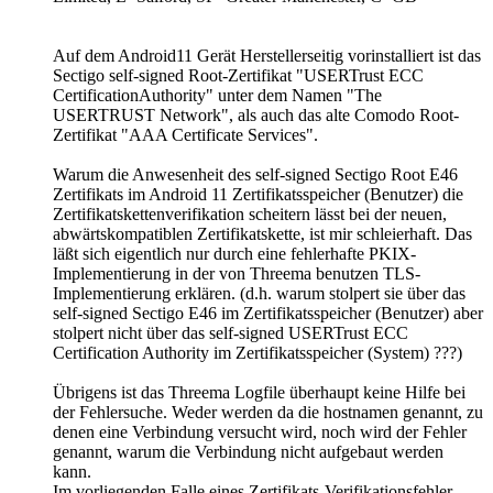
Auf dem Android11 Gerät Herstellerseitig vorinstalliert ist das
Sectigo self-signed Root-Zertifikat "USERTrust ECC
CertificationAuthority" unter dem Namen "The
USERTRUST Network", als auch das alte Comodo Root-
Zertifikat "AAA Certificate Services".
Warum die Anwesenheit des self-signed Sectigo Root E46
Zertifikats im Android 11 Zertifikatsspeicher (Benutzer) die
Zertifikatskettenverifikation scheitern lässt bei der neuen,
abwärtskompatiblen Zertifikatskette, ist mir schleierhaft. Das
läßt sich eigentlich nur durch eine fehlerhafte PKIX-
Implementierung in der von Threema benutzen TLS-
Implementierung erklären. (d.h. warum stolpert sie über das
self-signed Sectigo E46 im Zertifikatsspeicher (Benutzer) aber
stolpert nicht über das self-signed USERTrust ECC
Certification Authority im Zertifikatsspeicher (System) ???)
Übrigens ist das Threema Logfile überhaupt keine Hilfe bei
der Fehlersuche. Weder werden da die hostnamen genannt, zu
denen eine Verbindung versucht wird, noch wird der Fehler
genannt, warum die Verbindung nicht aufgebaut werden
kann.
Im vorliegenden Falle eines Zertifikats-Verifikationsfehler