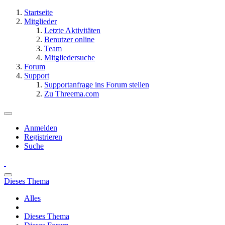
Startseite
Mitglieder
Letzte Aktivitäten
Benutzer online
Team
Mitgliedersuche
Forum
Support
Supportanfrage ins Forum stellen
Zu Threema.com
Anmelden
Registrieren
Suche
Dieses Thema
Alles
Dieses Thema