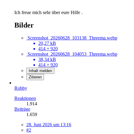
Ich freue mich sehr über eure Hilfe .
Bilder
Screenshot_20260628_103138_Threema.webp
20,27 kB
414 × 920
Screenshot_20260628_104053_Threema.webp
38,34 kB
414 × 920
Inhalt melden
Zitieren
Robby
Reaktionen
1.914
Beiträge
1.659
28. Juni 2026 um 13:16
#2