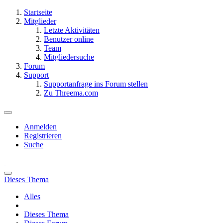
Startseite
Mitglieder
Letzte Aktivitäten
Benutzer online
Team
Mitgliedersuche
Forum
Support
Supportanfrage ins Forum stellen
Zu Threema.com
Anmelden
Registrieren
Suche
Dieses Thema
Alles
Dieses Thema