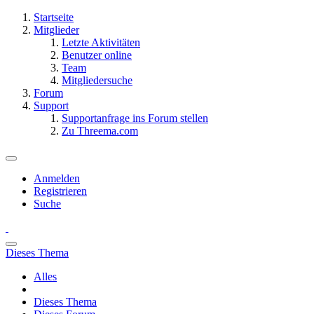
Startseite
Mitglieder
Letzte Aktivitäten
Benutzer online
Team
Mitgliedersuche
Forum
Support
Supportanfrage ins Forum stellen
Zu Threema.com
Anmelden
Registrieren
Suche
Dieses Thema
Alles
Dieses Thema