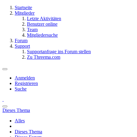
Startseite
Mitglieder
Letzte Aktivitäten
Benutzer online
Team
Mitgliedersuche
Forum
Support
Supportanfrage ins Forum stellen
Zu Threema.com
Anmelden
Registrieren
Suche
Dieses Thema
Alles
Dieses Thema