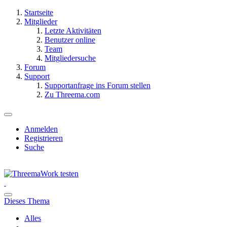
Startseite
Mitglieder
Letzte Aktivitäten
Benutzer online
Team
Mitgliedersuche
Forum
Support
Supportanfrage ins Forum stellen
Zu Threema.com
Anmelden
Registrieren
Suche
Dieses Thema
Alles