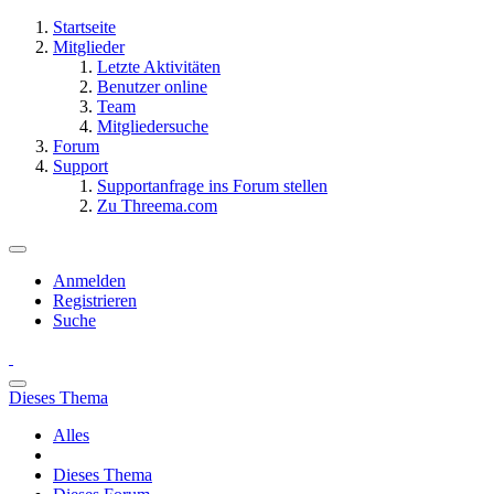
Startseite
Mitglieder
Letzte Aktivitäten
Benutzer online
Team
Mitgliedersuche
Forum
Support
Supportanfrage ins Forum stellen
Zu Threema.com
Anmelden
Registrieren
Suche
Dieses Thema
Alles
Dieses Thema