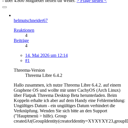
- über 4.800 Mitglieder helfen dir weiter.
> Frage stellen <
helmutschneider67
Reaktionen
4
Beiträge
4
14. Mai 2026 um 12:14
#1
Threema-Version
Threema Libre 6.4.2
Hallo zusammen, ich nutze Threema Libre 6.4.2. auf einem
Graphene OS und wollte mir unter CachyOS (Arch Linux)
über Flatpak Threema Desktop Beta herunterladen. Beim
Koppeln erhalte ich aber auf dem Handy eine Fehlermeldung:
Ungültiges Datum - ein ungültiges Datum verhindert die
Verknüpfung. Wenden Sie sich bitte an den Support
("Hauptmenü > hilfe). Group
createdAt(GroupIdentity(creatorIdentity=XYXYXY23,group