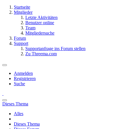
Startseite
Mitglieder
Letzte Aktivitäten
Benutzer online
Team
Mitgliedersuche
Forum
Support
Supportanfrage ins Forum stellen
Zu Threema.com
Anmelden
Registrieren
Suche
Dieses Thema
Alles
Dieses Thema