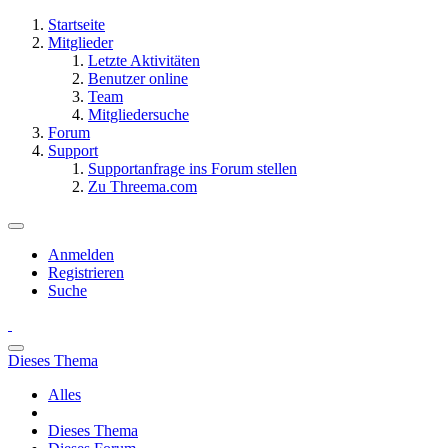
Startseite
Mitglieder
Letzte Aktivitäten
Benutzer online
Team
Mitgliedersuche
Forum
Support
Supportanfrage ins Forum stellen
Zu Threema.com
Anmelden
Registrieren
Suche
Dieses Thema
Alles
Dieses Thema